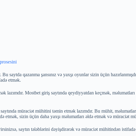
prosesini
 Bu saytda qazanma şansınız və yaxşı oyunlar sizin üçün hazırlanmışdır
fadə etmək.
etmək lazımdır. Mostbet giriş saytında qeydiyyatdan keçmək, məlumatları
aytında müraciət mühitini təmin etmək lazımdır. Bu mühit, məlumatları
adə etmək, sizin üçün daha yaxşı məlumatları əldə etmək və müraciət müh
sinizsə, saytın tələblərini dəyişdirərək və müraciət mühitindən istifad