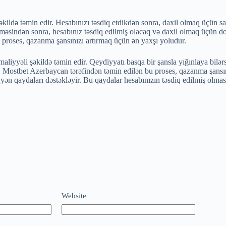
ildə təmin edir. Hesabınızı təsdiq etdikdən sonra, daxil olmaq üçün sad
sindən sonra, hesabınız təsdiq edilmiş olacaq və daxil olmaq üçün doğr
proses, qazanma şansınızı artırmaq üçün ən yaxşı yoludur.
iyyəli şəkildə təmin edir. Qeydiyyatı basqa bir şansla yığınlaya bilərs
. Mostbet Azerbaycan tərəfindən təmin edilən bu proses, qazanma şansın
ən qaydaları dəstəkləyir. Bu qaydalar hesabınızın təsdiq edilmiş olmas
Website