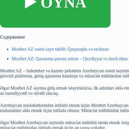
▶️ OYNA
Содержимое
Mostbet AZ rəsmi saytı təhlili: Qarşınıqda və təchizatı
Mostbet AZ: Qazanma şansını artırın – Qeydiyyat və daxil olma 
Mostbet AZ – bukmeker və kazino şirkətinin Azerbaycan rəsmi saytıdır.
güvenli platforma, geniş qazanma kataloqu və müraciət mühitindən isti
Əgər Mostbet AZ saytına giriş etmək istəyirsinizsə, ilk adımları əldə 
az məsuliyyətli və sürətli olacaq.
Azerbaycan məsləhətlərindən istifadə etmək üçün Mostbet Azerbaycan s
məlumatları əldə etmək üçün istifadə olunur. Müraciət mühitindən istif
Əgər Mostbet Azerbaycan saytında müraciət mühitini təmin etmək istəyir
müraciət mühitindən istifadə etmək üçün ən yaxşı yoludur.