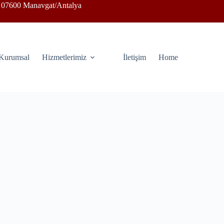
07600 Manavgat/Antalya
Kurumsal
Hizmetlerimiz
İletişim
Home