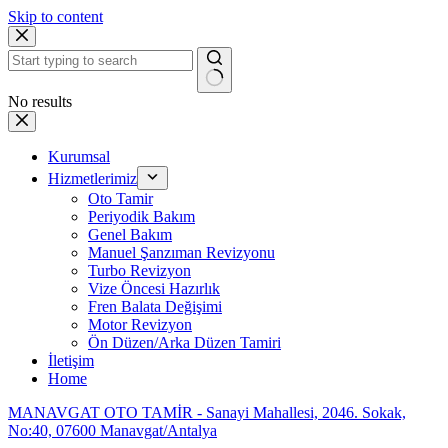
Skip to content
No results
Kurumsal
Hizmetlerimiz
Oto Tamir
Periyodik Bakım
Genel Bakım
Manuel Şanzıman Revizyonu
Turbo Revizyon
Vize Öncesi Hazırlık
Fren Balata Değişimi
Motor Revizyon
Ön Düzen/Arka Düzen Tamiri
İletişim
Home
MANAVGAT OTO TAMİR - Sanayi Mahallesi, 2046. Sokak,
No:40, 07600 Manavgat/Antalya