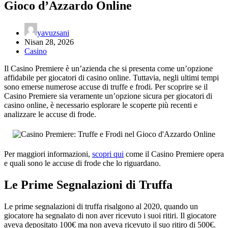
Gioco d’Azzardo Online
yavuzsani
Nisan 28, 2026
Casino
Il Casino Premiere è un’azienda che si presenta come un’opzione
affidabile per giocatori di casino online. Tuttavia, negli ultimi tempi
sono emerse numerose accuse di truffe e frodi. Per scoprire se il
Casino Premiere sia veramente un’opzione sicura per giocatori di
casino online, è necessario esplorare le scoperte più recenti e
analizzare le accuse di frode.
Per maggiori informazioni,
scopri qui
come il Casino Premiere opera
e quali sono le accuse di frode che lo riguardano.
Le Prime Segnalazioni di Truffa
Le prime segnalazioni di truffa risalgono al 2020, quando un
giocatore ha segnalato di non aver ricevuto i suoi ritiri. Il giocatore
aveva depositato 100€ ma non aveva ricevuto il suo ritiro di 500€.