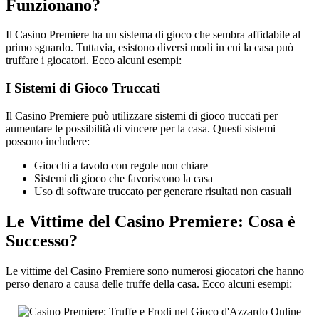
Funzionano?
Il Casino Premiere ha un sistema di gioco che sembra affidabile al
primo sguardo. Tuttavia, esistono diversi modi in cui la casa può
truffare i giocatori. Ecco alcuni esempi:
I Sistemi di Gioco Truccati
Il Casino Premiere può utilizzare sistemi di gioco truccati per
aumentare le possibilità di vincere per la casa. Questi sistemi
possono includere:
Giocchi a tavolo con regole non chiare
Sistemi di gioco che favoriscono la casa
Uso di software truccato per generare risultati non casuali
Le Vittime del Casino Premiere: Cosa è
Successo?
Le vittime del Casino Premiere sono numerosi giocatori che hanno
perso denaro a causa delle truffe della casa. Ecco alcuni esempi: