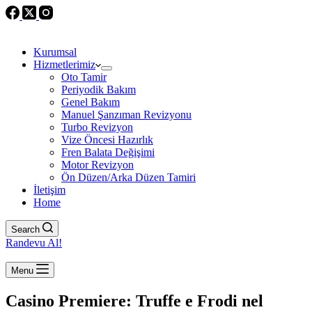
Kurumsal
Hizmetlerimiz
Oto Tamir
Periyodik Bakım
Genel Bakım
Manuel Şanzıman Revizyonu
Turbo Revizyon
Vize Öncesi Hazırlık
Fren Balata Değişimi
Motor Revizyon
Ön Düzen/Arka Düzen Tamiri
İletişim
Home
Search
Randevu Al!
Menu
Casino Premiere: Truffe e Frodi nel