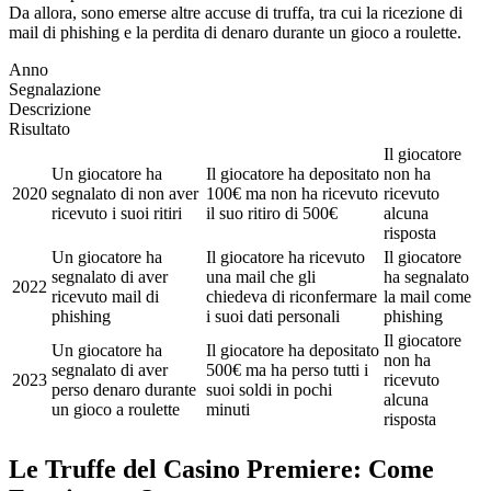
Da allora, sono emerse altre accuse di truffa, tra cui la ricezione di
mail di phishing e la perdita di denaro durante un gioco a roulette.
Anno
Segnalazione
Descrizione
Risultato
Il giocatore
Un giocatore ha
Il giocatore ha depositato
non ha
2020
segnalato di non aver
100€ ma non ha ricevuto
ricevuto
ricevuto i suoi ritiri
il suo ritiro di 500€
alcuna
risposta
Un giocatore ha
Il giocatore ha ricevuto
Il giocatore
segnalato di aver
una mail che gli
ha segnalato
2022
ricevuto mail di
chiedeva di riconfermare
la mail come
phishing
i suoi dati personali
phishing
Il giocatore
Un giocatore ha
Il giocatore ha depositato
non ha
segnalato di aver
500€ ma ha perso tutti i
2023
ricevuto
perso denaro durante
suoi soldi in pochi
alcuna
un gioco a roulette
minuti
risposta
Le Truffe del Casino Premiere: Come