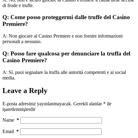
di frode e truffe.
Q: Come posso proteggermi dalle truffe del Casino
Premiere?
A: Non giocare al Casino Premiere e non fornire informazioni
personali a nessuno.
Q: Posso fare qualcosa per denunciare la truffa del
Casino Premiere?
A: Sì, puoi segnalare la truffa alle autorità competenti e ai social
media.
Leave a Reply
E-posta adresiniz yayınlanmayacak.
Gerekli alanlar
*
ile
işaretlenmişlerdir
Name
*
Email
*