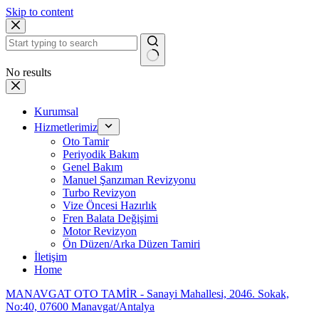
Skip to content
No results
Kurumsal
Hizmetlerimiz
Oto Tamir
Periyodik Bakım
Genel Bakım
Manuel Şanzıman Revizyonu
Turbo Revizyon
Vize Öncesi Hazırlık
Fren Balata Değişimi
Motor Revizyon
Ön Düzen/Arka Düzen Tamiri
İletişim
Home
MANAVGAT OTO TAMİR - Sanayi Mahallesi, 2046. Sokak,
No:40, 07600 Manavgat/Antalya