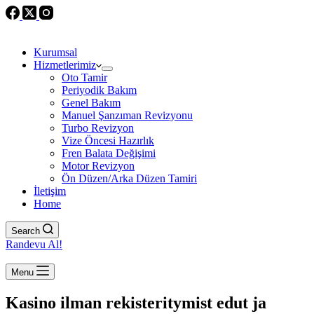
Kurumsal
Hizmetlerimiz
Oto Tamir
Periyodik Bakım
Genel Bakım
Manuel Şanzıman Revizyonu
Turbo Revizyon
Vize Öncesi Hazırlık
Fren Balata Değişimi
Motor Revizyon
Ön Düzen/Arka Düzen Tamiri
İletişim
Home
Search
Randevu Al!
Menu
Kasino ilman rekisteritymist edut ja