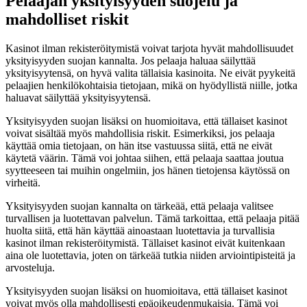
Pelaajan yksityisyyden suojelu ja
mahdolliset riskit
Kasinot ilman rekisteröitymistä voivat tarjota hyvät mahdollisuudet
yksityisyyden suojan kannalta. Jos pelaaja haluaa säilyttää
yksityisyytensä, on hyvä valita tällaisia kasinoita. Ne eivät pyykeitä
pelaajien henkilökohtaisia tietojaan, mikä on hyödyllistä niille, jotka
haluavat säilyttää yksityisyytensä.
Yksityisyyden suojan lisäksi on huomioitava, että tällaiset kasinot
voivat sisältää myös mahdollisia riskit. Esimerkiksi, jos pelaaja
käyttää omia tietojaan, on hän itse vastuussa siitä, että ne eivät
käytetä väärin. Tämä voi johtaa siihen, että pelaaja saattaa joutua
syytteeseen tai muihin ongelmiin, jos hänen tietojensa käytössä on
virheitä.
Yksityisyyden suojan kannalta on tärkeää, että pelaaja valitsee
turvallisen ja luotettavan palvelun. Tämä tarkoittaa, että pelaaja pitää
huolta siitä, että hän käyttää ainoastaan luotettavia ja turvallisia
kasinot ilman rekisteröitymistä. Tällaiset kasinot eivät kuitenkaan
aina ole luotettavia, joten on tärkeää tutkia niiden arviointipisteitä ja
arvosteluja.
Yksityisyyden suojan lisäksi on huomioitava, että tällaiset kasinot
voivat myös olla mahdollisesti epäoikeudenmukaisia. Tämä voi