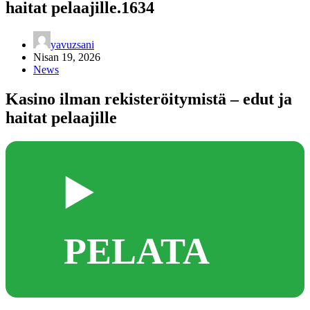
haitat pelaajille.1634
yavuzsani
Nisan 19, 2026
News
Kasino ilman rekisteröitymistä – edut ja
haitat pelaajille
▶️
PELATA