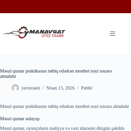
Məsul qumar praktikasını tətbiq edərkən mostbet nəyi nəzərə
almalıdır
yavuzsani
Nisan 15, 2026
Public
Məsul qumar praktikasını tətbiq edərkən mostbet nəyi nəzərə almalıdır
Məsul qumar anlayışı
Məsul qumar, oyunçuların maliyyə və vaxt idarəsini düzgün şəkildə