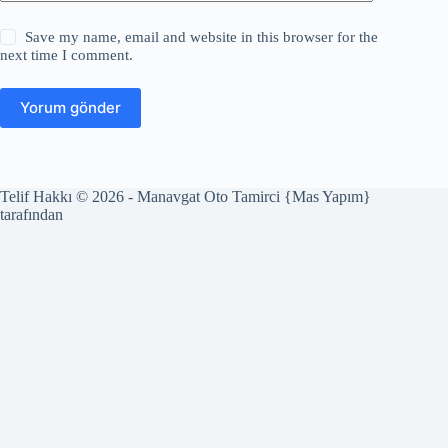
Save my name, email and website in this browser for the
next time I comment.
Yorum gönder
Telif Hakkı © 2026 - Manavgat Oto Tamirci {Mas Yapım}
tarafından