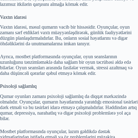
lazımsız itkilərin qarşısını almağa kömək edir.
Vaxtın idarəsi
Vaxtın idarəsi, məsul qumarın vacib bir hissəsidir. Oyunçular, oyun
zamanı sərf etdikləri vaxtı müəyyənləşdirərək, günlük fəaliyyətlərini
düzgün planlaşdırmalıdırlar. Bu, onların sosial həyatlarını və digər
öhdəliklərini də unutmamalarına imkan tanıyır.
Ayrıca, mostbet platformasında oyunçular, oyun seanslarının
uzunluğunu tənzimləməklə daha sağlam bir oyun təcrübəsi əldə edə
bilərlər. Oyun seansları arasında fasilələr vermək, stressi azaltmaq və
daha düşüncəli qərarlar qəbul etməyə kömək edir.
Psixoloji sağlamlıq
Qumar oyunları zamanı psixoloji sağlamlıq da diqqət mərkəzində
olmalıdır. Oyunçular, qumarın həyatlarında yaratdığı emosional təsirləri
dərk etməli və bu təsirləri idarə etməyə çalışmalıdırlar. Həddindən artıq
qumar, depressiya, narahatlıq və digər psixoloji problemlərə yol aça
bilər.
Mostbet platformasında oyunçular, lazım gəldikdə dəstək
xidmətlərindən istifadə etməli və öz problemlərini müzakirə