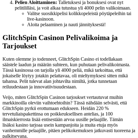
Pelien Aloittaminen:
Talletuksesi ja bonuksesi ovat nyt
pelitililläsi, ja voit alkaa tutustua yli 4000 pelin valikoimaan.
Valitse suosikkipelisi kolikkopeleistä pöytäpeleihin tai
live-kasinoon.
Aloita pelaaminen ja nauti jännityksestä!
GlitchSpin Casinon Pelivalikoima ja
Tarjoukset
Kuten olemme jo todenneet, GlitchSpin Casino ei todellakaan
säästele laadun ja määrän suhteen, kun puhutaan pelivalikoimasta.
Tässä kasinossa on tarjolla yli 4000 peliä, mikä tarkoittaa, että
jokaiselle löytyy jotakin pelattavaa, oli mieltymyksesi sitten mikä
tahansa. Pelit tulevat alan johtavilta nimiltä, jotka tunnetaan
reiluudestaan ja innovatiivisuudestaan.
Veijo, miten GlitchSpin Casinon tarjoukset vertautuvat muihin
markkinoilla oleviin vaihtoehtoihin? Tässä nähdään selvästi, että
GlitchSpin pyrkii erottumaan edukseen. Heidän 220 %
tervetuliaispakettinsa on poikkeuksellisen antelias, ja 100
ilmaiskierrosta lisää entisestään arvoa uusille pelaajille. Tämän
lisäksi kasino tarjoaa usein kampanjoita ja muita etuja myös
vanhemmille pelaajille, pitäen pelikokemuksen jatkuvasti tuoreena ja
palkitsevana.