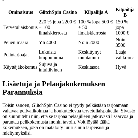
Kilpailija
Ominaisuus
GlitchSpin Casino
Kilpailija A
B
220 % jopa 2200 €
100 % jopa 500 €
150 %
Tervetuliaisbonus
+ 100
+ 50
jopa
ilmaiskierrosta
ilmaiskierrosta
1000 €
Noin
Pelien määrä
Yli 4000
Noin 2000
3500
Lukuisia
Keskittynyt
Laaja
Pelintarjoajat
huippunimiä
muutamiin
valikoima
Sujuva ja
Käyttäjäkokemus
Keskitasoa
Hyvä
intuitiivinen
Lisäetuja ja Pelaajakokemuksen
Parannuksia
Toisin sanoen, GlitchSpin Casino ei tyydy pelkästään tarjoamaan
valtavaa pelivalikoimaa ja houkuttelevaa tervetuliaispakettia. Sivusto
on suunniteltu niin, että se tarjoaa pelaajilleen jatkuvasti lisäarvoa ja
parantaa pelikokemusta monin tavoin. Voit löytää täältä
kokemuksen, joka on räätälöity juuri sinun tarpeisiisi ja
mieltymyksiisi.