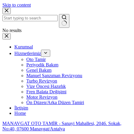
Skip to content
No results
Kurumsal
Hizmetlerimiz
Oto Tamir
Periyodik Bakım
Genel Bakım
Manuel Şanzıman Revizyonu
Turbo Revizyon
Vize Öncesi Hazırlık
Fren Balata Değişimi
Motor Revizyon
Ön Düzen/Arka Düzen Tamiri
İletişim
Home
MANAVGAT OTO TAMİR - Sanayi Mahallesi, 2046. Sokak,
No:40, 07600 Manavgat/Antalya