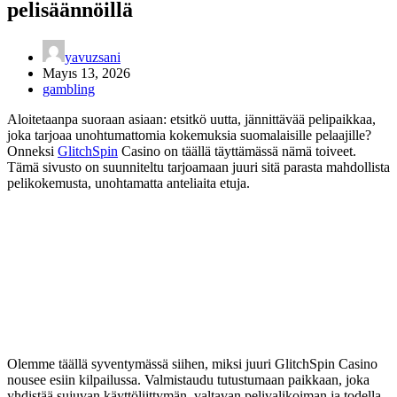
pelisäännöillä
yavuzsani
Mayıs 13, 2026
gambling
Aloitetaanpa suoraan asiaan: etsitkö uutta, jännittävää pelipaikkaa,
joka tarjoaa unohtumattomia kokemuksia suomalaisille pelaajille?
Onneksi
GlitchSpin
Casino on täällä täyttämässä nämä toiveet.
Tämä sivusto on suunniteltu tarjoamaan juuri sitä parasta mahdollista
pelikokemusta, unohtamatta anteliaita etuja.
Olemme täällä syventymässä siihen, miksi juuri GlitchSpin Casino
nousee esiin kilpailussa. Valmistaudu tutustumaan paikkaan, joka
yhdistää sujuvan käyttöliittymän, valtavan pelivalikoiman ja todella