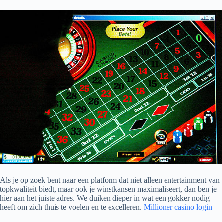
Als je op zoek bent naar een platform dat niet alleen entertainment van
topkwaliteit biedt, maar ook je winstkansen maximaliseert, dan ben je
hier aan het juiste adres. We duiken dieper in wat een gokker nodig
heeft om zich thuis te voelen en te excelleren.
Millioner casino login