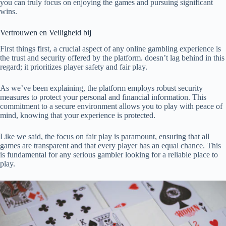
you can truly focus on enjoying the games and pursuing significant
wins.
Vertrouwen en Veiligheid bij
First things first, a crucial aspect of any online gambling experience is
the trust and security offered by the platform. doesn’t lag behind in this
regard; it prioritizes player safety and fair play.
As we’ve been explaining, the platform employs robust security
measures to protect your personal and financial information. This
commitment to a secure environment allows you to play with peace of
mind, knowing that your experience is protected.
Like we said, the focus on fair play is paramount, ensuring that all
games are transparent and that every player has an equal chance. This
is fundamental for any serious gambler looking for a reliable place to
play.