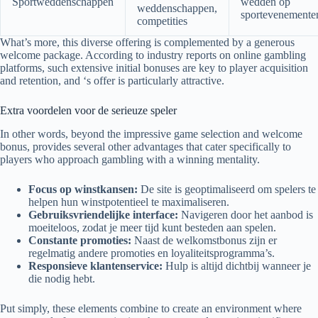
Sportweddenschappen
wedden op
weddenschappen,
sportevenemente
competities
What’s more, this diverse offering is complemented by a generous
welcome package. According to industry reports on online gambling
platforms, such extensive initial bonuses are key to player acquisition
and retention, and ‘s offer is particularly attractive.
Extra voordelen voor de serieuze speler
In other words, beyond the impressive game selection and welcome
bonus, provides several other advantages that cater specifically to
players who approach gambling with a winning mentality.
Focus op winstkansen:
De site is geoptimaliseerd om spelers te
helpen hun winstpotentieel te maximaliseren.
Gebruiksvriendelijke interface:
Navigeren door het aanbod is
moeiteloos, zodat je meer tijd kunt besteden aan spelen.
Constante promoties:
Naast de welkomstbonus zijn er
regelmatig andere promoties en loyaliteitsprogramma’s.
Responsieve klantenservice:
Hulp is altijd dichtbij wanneer je
die nodig hebt.
Put simply, these elements combine to create an environment where