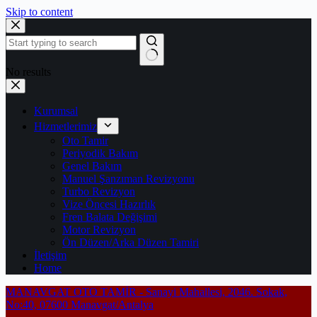
Skip to content
No results
Kurumsal
Hizmetlerimiz
Oto Tamir
Periyodik Bakım
Genel Bakım
Manuel Şanzıman Revizyonu
Turbo Revizyon
Vize Öncesi Hazırlık
Fren Balata Değişimi
Motor Revizyon
Ön Düzen/Arka Düzen Tamiri
İletişim
Home
MANAVGAT OTO TAMİR - Sanayi Mahallesi, 2046. Sokak,
No:40, 07600 Manavgat/Antalya