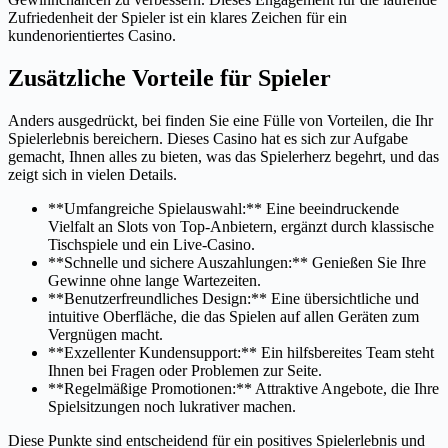
Zufriedenheit der Spieler ist ein klares Zeichen für ein
kundenorientiertes Casino.
Zusätzliche Vorteile für Spieler
Anders ausgedrückt, bei finden Sie eine Fülle von Vorteilen, die Ihr
Spielerlebnis bereichern. Dieses Casino hat es sich zur Aufgabe
gemacht, Ihnen alles zu bieten, was das Spielerherz begehrt, und das
zeigt sich in vielen Details.
**Umfangreiche Spielauswahl:** Eine beeindruckende
Vielfalt an Slots von Top-Anbietern, ergänzt durch klassische
Tischspiele und ein Live-Casino.
**Schnelle und sichere Auszahlungen:** Genießen Sie Ihre
Gewinne ohne lange Wartezeiten.
**Benutzerfreundliches Design:** Eine übersichtliche und
intuitive Oberfläche, die das Spielen auf allen Geräten zum
Vergnügen macht.
**Exzellenter Kundensupport:** Ein hilfsbereites Team steht
Ihnen bei Fragen oder Problemen zur Seite.
**Regelmäßige Promotionen:** Attraktive Angebote, die Ihre
Spielsitzungen noch lukrativer machen.
Diese Punkte sind entscheidend für ein positives Spielerlebnis und