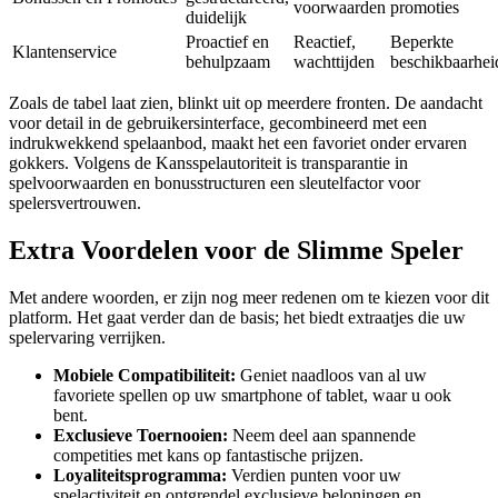
voorwaarden
promoties
duidelijk
Proactief en
Reactief,
Beperkte
Klantenservice
behulpzaam
wachttijden
beschikbaarhei
Zoals de tabel laat zien, blinkt uit op meerdere fronten. De aandacht
voor detail in de gebruikersinterface, gecombineerd met een
indrukwekkend spelaanbod, maakt het een favoriet onder ervaren
gokkers. Volgens de Kansspelautoriteit is transparantie in
spelvoorwaarden en bonusstructuren een sleutelfactor voor
spelersvertrouwen.
Extra Voordelen voor de Slimme Speler
Met andere woorden, er zijn nog meer redenen om te kiezen voor dit
platform. Het gaat verder dan de basis; het biedt extraatjes die uw
spelervaring verrijken.
Mobiele Compatibiliteit:
Geniet naadloos van al uw
favoriete spellen op uw smartphone of tablet, waar u ook
bent.
Exclusieve Toernooien:
Neem deel aan spannende
competities met kans op fantastische prijzen.
Loyaliteitsprogramma:
Verdien punten voor uw
spelactiviteit en ontgrendel exclusieve beloningen en