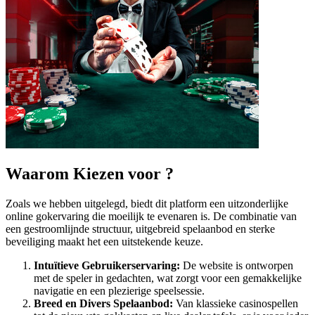
Waarom Kiezen voor ?
Zoals we hebben uitgelegd, biedt dit platform een uitzonderlijke
online gokervaring die moeilijk te evenaren is. De combinatie van
een gestroomlijnde structuur, uitgebreid spelaanbod en sterke
beveiliging maakt het een uitstekende keuze.
Intuïtieve Gebruikerservaring:
De website is ontworpen
met de speler in gedachten, wat zorgt voor een gemakkelijke
navigatie en een plezierige speelsessie.
Breed en Divers Spelaanbod:
Van klassieke casinospellen