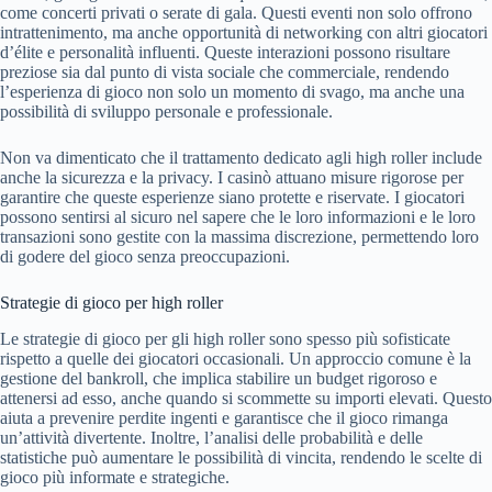
come concerti privati o serate di gala. Questi eventi non solo offrono
intrattenimento, ma anche opportunità di networking con altri giocatori
d’élite e personalità influenti. Queste interazioni possono risultare
preziose sia dal punto di vista sociale che commerciale, rendendo
l’esperienza di gioco non solo un momento di svago, ma anche una
possibilità di sviluppo personale e professionale.
Non va dimenticato che il trattamento dedicato agli high roller include
anche la sicurezza e la privacy. I casinò attuano misure rigorose per
garantire che queste esperienze siano protette e riservate. I giocatori
possono sentirsi al sicuro nel sapere che le loro informazioni e le loro
transazioni sono gestite con la massima discrezione, permettendo loro
di godere del gioco senza preoccupazioni.
Strategie di gioco per high roller
Le strategie di gioco per gli high roller sono spesso più sofisticate
rispetto a quelle dei giocatori occasionali. Un approccio comune è la
gestione del bankroll, che implica stabilire un budget rigoroso e
attenersi ad esso, anche quando si scommette su importi elevati. Questo
aiuta a prevenire perdite ingenti e garantisce che il gioco rimanga
un’attività divertente. Inoltre, l’analisi delle probabilità e delle
statistiche può aumentare le possibilità di vincita, rendendo le scelte di
gioco più informate e strategiche.