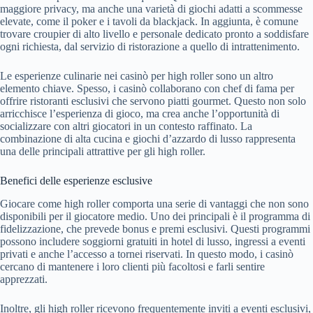
maggiore privacy, ma anche una varietà di giochi adatti a scommesse
elevate, come il poker e i tavoli da blackjack. In aggiunta, è comune
trovare croupier di alto livello e personale dedicato pronto a soddisfare
ogni richiesta, dal servizio di ristorazione a quello di intrattenimento.
Le esperienze culinarie nei casinò per high roller sono un altro
elemento chiave. Spesso, i casinò collaborano con chef di fama per
offrire ristoranti esclusivi che servono piatti gourmet. Questo non solo
arricchisce l’esperienza di gioco, ma crea anche l’opportunità di
socializzare con altri giocatori in un contesto raffinato. La
combinazione di alta cucina e giochi d’azzardo di lusso rappresenta
una delle principali attrattive per gli high roller.
Benefici delle esperienze esclusive
Giocare come high roller comporta una serie di vantaggi che non sono
disponibili per il giocatore medio. Uno dei principali è il programma di
fidelizzazione, che prevede bonus e premi esclusivi. Questi programmi
possono includere soggiorni gratuiti in hotel di lusso, ingressi a eventi
privati e anche l’accesso a tornei riservati. In questo modo, i casinò
cercano di mantenere i loro clienti più facoltosi e farli sentire
apprezzati.
Inoltre, gli high roller ricevono frequentemente inviti a eventi esclusivi,