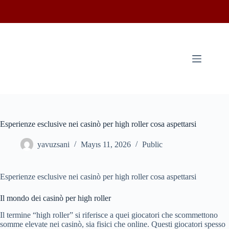
Esperienze esclusive nei casinò per high roller cosa aspettarsi
yavuzsani
Mayıs 11, 2026
Public
Esperienze esclusive nei casinò per high roller cosa aspettarsi
Il mondo dei casinò per high roller
Il termine “high roller” si riferisce a quei giocatori che scommettono
somme elevate nei casinò, sia fisici che online. Questi giocatori spesso