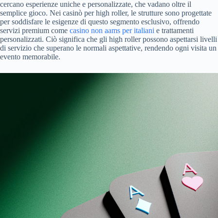
cercano esperienze uniche e personalizzate, che vadano oltre il
semplice gioco. Nei casinò per high roller, le strutture sono progettate
per soddisfare le esigenze di questo segmento esclusivo, offrendo
servizi premium come
casino non aams per italiani
e trattamenti
personalizzati. Ciò significa che gli high roller possono aspettarsi livelli
di servizio che superano le normali aspettative, rendendo ogni visita un
evento memorabile.