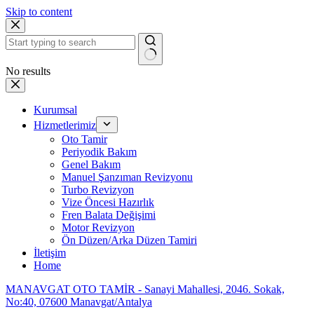
Skip to content
No results
Kurumsal
Hizmetlerimiz
Oto Tamir
Periyodik Bakım
Genel Bakım
Manuel Şanzıman Revizyonu
Turbo Revizyon
Vize Öncesi Hazırlık
Fren Balata Değişimi
Motor Revizyon
Ön Düzen/Arka Düzen Tamiri
İletişim
Home
MANAVGAT OTO TAMİR - Sanayi Mahallesi, 2046. Sokak,
No:40, 07600 Manavgat/Antalya