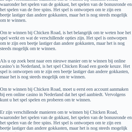
waaronder het spelen van de gokkast, het spelen van de bonusronde en
het spelen van de free spins. Het spel is ontworpen om te zijn een
beetje lastiger dan andere gokkasten, maar het is nog steeds mogelijk
om te winnen.
Om te winnen bij Chicken Road, is het belangrijk om te weten hoe het
spel werkt en wat de verschillende opties zijn. Het spel is ontworpen
om te zijn een beetje lastiger dan andere gokkasten, maar het is nog
steeds mogelijk om te winnen.
Als u op zoek bent naar een nieuwe manier om te winnen bij online
casino’s in Nederland, is het spel Chicken Road een goede keuze. Het
spel is ontworpen om te zijn een beetje lastiger dan andere gokkasten,
maar het is nog steeds mogelijk om te winnen.
Om te winnen bij Chicken Road, moet u eerst een account aanmaken
bij een online casino in Nederland dat het spel aanbiedt. Vervolgens
kunt u het spel spelen en proberen om te winnen.
Er zijn verschillende manieren om te winnen bij Chicken Road,
waaronder het spelen van de gokkast, het spelen van de bonusronde en
het spelen van de free spins. Het spel is ontworpen om te zijn een
beetje lastiger dan andere gokkasten, maar het is nog steeds mogelijk