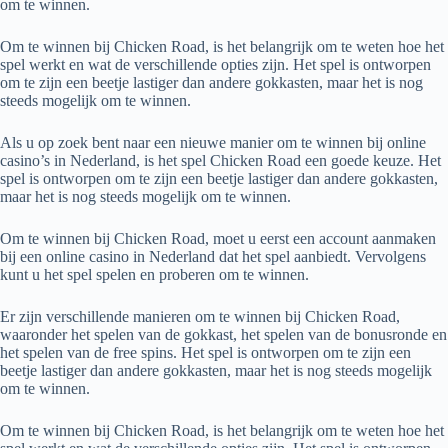
om te winnen.
Om te winnen bij Chicken Road, is het belangrijk om te weten hoe het
spel werkt en wat de verschillende opties zijn. Het spel is ontworpen
om te zijn een beetje lastiger dan andere gokkasten, maar het is nog
steeds mogelijk om te winnen.
Als u op zoek bent naar een nieuwe manier om te winnen bij online
casino’s in Nederland, is het spel Chicken Road een goede keuze. Het
spel is ontworpen om te zijn een beetje lastiger dan andere gokkasten,
maar het is nog steeds mogelijk om te winnen.
Om te winnen bij Chicken Road, moet u eerst een account aanmaken
bij een online casino in Nederland dat het spel aanbiedt. Vervolgens
kunt u het spel spelen en proberen om te winnen.
Er zijn verschillende manieren om te winnen bij Chicken Road,
waaronder het spelen van de gokkast, het spelen van de bonusronde en
het spelen van de free spins. Het spel is ontworpen om te zijn een
beetje lastiger dan andere gokkasten, maar het is nog steeds mogelijk
om te winnen.
Om te winnen bij Chicken Road, is het belangrijk om te weten hoe het