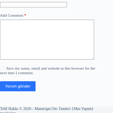
Add Comment
*
Save my name, email and website in this browser for the
next time I comment.
Yorum gönder
Telif Hakkı © 2026 - Manavgat Oto Tamirci {Mas Yapım}