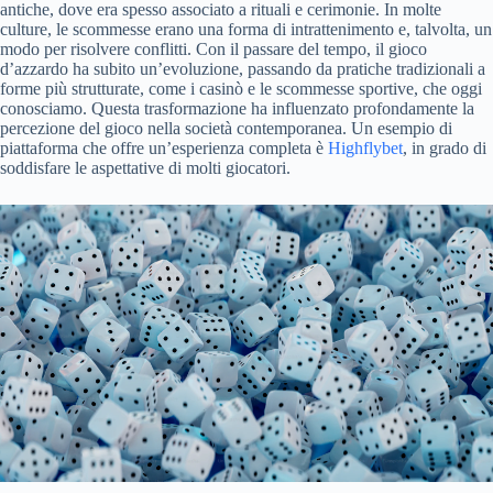
antiche, dove era spesso associato a rituali e cerimonie. In molte
culture, le scommesse erano una forma di intrattenimento e, talvolta, un
modo per risolvere conflitti. Con il passare del tempo, il gioco
d’azzardo ha subito un’evoluzione, passando da pratiche tradizionali a
forme più strutturate, come i casinò e le scommesse sportive, che oggi
conosciamo. Questa trasformazione ha influenzato profondamente la
percezione del gioco nella società contemporanea. Un esempio di
piattaforma che offre un’esperienza completa è
Highflybet
, in grado di
soddisfare le aspettative di molti giocatori.