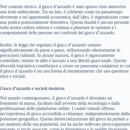
Nel contesto storico, il gioco d’azzardo è stato spesso visto attraverso
una lente ambivalente. Da un lato, è celebrato come un passatempo
divertente e un’opportunità economica; dall’altro, è stigmatizzato come
una pratica potenzialmente distruttiva. Questa dualità è ancora presente
nella nostra cultura odierna e continua a plasmare le opinioni e i
comportamenti delle persone nei confronti del gioco d’azzardo.
Inoltre, le leggi che regolano il gioco d’azzardo variano
significativamente da paese a paese, influenzando ulteriormente le
percezioni culturali. In alcune nazioni, il gioco è rigorosamente
controllato, mentre in altre è lasciato a una libertà quasi totale. Questa
diversità legislativa contribuisce a creare un panorama complesso in cui
il gioco d’azzardo è sia una forma di intrattenimento che una questione
etica e sociale.
Gioco d’azzardo e società moderna
Nel mondo contemporaneo, il gioco d’azzardo è diventato un
fenomeno di massa, facilitato dall’avvento della tecnologia e dalla
proliferazione delle piattaforme online. I casinò virtuali offrono
un’esperienza di gioco accessibile a chiunque, indipendentemente dalla
posizione geografica. Questa democratizzazione del gioco ha portato a
un aumento della sua popolarità, ma ha anche sollevato preoccupazioni
riguardo ai rischi associati, come la dipendenza e le perdite finanziarie.