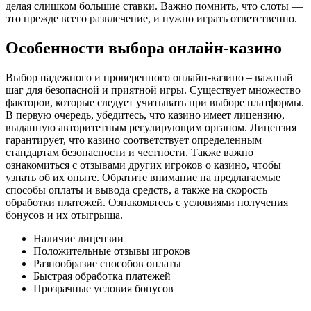
делая слишком большие ставки. Важно помнить, что слоты —
это прежде всего развлечение, и нужно играть ответственно.
Особенности выбора онлайн-казино
Выбор надежного и проверенного онлайн-казино – важный
шаг для безопасной и приятной игры. Существует множество
факторов, которые следует учитывать при выборе платформы.
В первую очередь, убедитесь, что казино имеет лицензию,
выданную авторитетным регулирующим органом. Лицензия
гарантирует, что казино соответствует определенным
стандартам безопасности и честности. Также важно
ознакомиться с отзывами других игроков о казино, чтобы
узнать об их опыте. Обратите внимание на предлагаемые
способы оплаты и вывода средств, а также на скорость
обработки платежей. Ознакомьтесь с условиями получения
бонусов и их отыгрыша.
Наличие лицензии
Положительные отзывы игроков
Разнообразие способов оплаты
Быстрая обработка платежей
Прозрачные условия бонусов