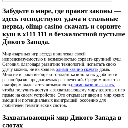
Забудьте о мире, где правят законы —
здесь господствуют удача и стальные
нервы, olimp casino скачать и сорвите
куш в x111 111 в безжалостной пустыне
Дикого Запада.
Мир азартных игр всегда привлекал своей
непредсказуемостью и возможностью сорвать крупный куш.
Сегодня, благодаря развитию технологий, испытать свою
удачу можно, не выходя из
олимп казино скачать
дома.
Многие игроки выбирают онлайн-казино за их удобство и
разнообразие предлагаемых развлечений. Среди множества
платформ выделяется возможность
олимп казино скачать
,
чтобы получить доступ к захватывающему миру азартных игр
прямо на своем устройстве. Это открывает двери в мир ярких
эмоций и потенциальных выигрышей, особенно для
любителей тематических слотов.
Захватывающий мир Дикого Запада в
слотах