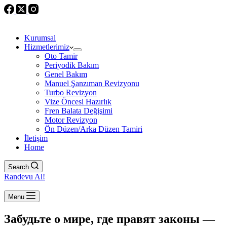
Kurumsal
Hizmetlerimiz
Oto Tamir
Periyodik Bakım
Genel Bakım
Manuel Şanzıman Revizyonu
Turbo Revizyon
Vize Öncesi Hazırlık
Fren Balata Değişimi
Motor Revizyon
Ön Düzen/Arka Düzen Tamiri
İletişim
Home
Search
Randevu Al!
Menu
Забудьте о мире, где правят законы —