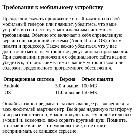
Требования к мобильному устройству
Прежде чем скачать приложение онлайн-казино на свой
мобильный телефон или планшет, убедитесь, что ваше
устройство соответствует минимальным системным
требованиям. Обычно это включает в себя определенную
версию операционной системы (Android или iOS), объем
памяти и процессор. Также важно убедиться, что у вас
достаточно места на устройстве для установки приложения.
При скачивании приложения с официального сайта казино
убедитесь, что оно совместимо с вашим устройством и не
содержит вредоносного программного обеспечения.
Операционная система
Версия
Объем памяти
Android
5.0 и выше
100 МБ
iOS
11.0 и выше
150 МБ
Онлайн-казино предлагают захватывающее развлечение для
всех любителей азартных игр. Выбирая надежную платформу
и играя ответственно, можно получить массу положительных
эмоций и, возможно, даже сорвать крупный куш. Помните,
что главное в игре – это удовольствие, и не стоит
воспринимать ее слишком серьезно.