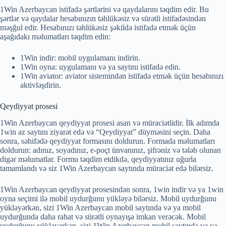
1Win Azerbaycan istifadə şərtlərini və qaydalarını təqdim edir. Bu
şərtlər və qaydalar hesabınızın təhlükəsiz və sürətli istifadəsindən
məşğul edir. Hesabınızı təhlükəsiz şəkildə istifadə etmək üçün
aşağıdakı məlumatları təqdim edin:
1Win indir: mobil uygulamanı indirin.
1Win oyna: uygulamanı və ya saytını istifadə edin.
1Win aviator: aviator sistemindən istifadə etmək üçün hesabınızı
aktivləşdirin.
Qeydiyyat prosesi
1Win Azerbaycan qeydiyyat prosesi asan və müraciətlidir. İlk adımda
1win az saytını ziyarət edə və “Qeydiyyat” düyməsini seçin. Daha
sonra, səhifədə qeydiyyat formasını doldurun. Formada məlumatları
doldurun: adınız, soyadınız, e-poçt ünvanınız, şifrəniz və tələb olunan
digər məlumatlar. Formu təqdim etdikdə, qeydiyyatınız uğurla
tamamlandı və siz 1Win Azerbaycan saytında müraciət edə bilərsiz.
1Win Azerbaycan qeydiyyat prosesindən sonra, 1win indir və ya 1win
oyna seçimi ilə mobil uydurğunu yükləyə bilərsiz. Mobil uydurğunu
yükləyərkən, sizi 1Win Azerbaycan mobil saytında və ya mobil
uydurğunda daha rahat və sürətli oynayışa imkan verəcək. Mobil
uydurğunu yükləyərkən, sizi 1Win Azerbaycan mobil saytında və ya