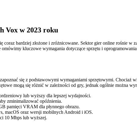
h Vox w 2023 roku
 coraz bardziej złożone i zróżnicowane. Sektor gier online rośnie w 
le omówimy kluczowe wymagania dotyczące sprzętu i oprogramowania, 
 zapoznać się z podstawowymi wymaganiami sprzętowymi. Chociaż wiel
zętowe mogą się różnić w zależności od gry, jednak ogólnie można wy
ordzeniowy lub wyższy dla lepszej wydajności.
by zminimalizować opóźnienia.
 2 GB pamięci VRAM dla płynnego obrazu.
s, macOS oraz wersji mobilnych Android i iOS.
ści 10 Mbps lub wyższej.