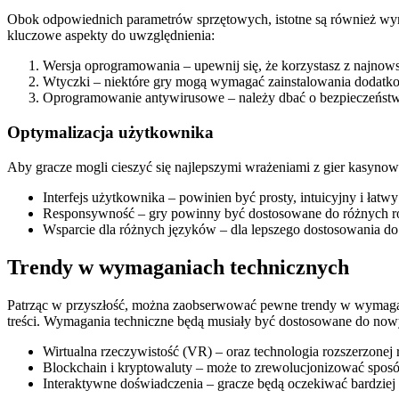
Obok odpowiednich parametrów sprzętowych, istotne są również wym
kluczowe aspekty do uwzględnienia:
Wersja oprogramowania – upewnij się, że korzystasz z najnowsz
Wtyczki – niektóre gry mogą wymagać zainstalowania dodatkow
Oprogramowanie antywirusowe – należy dbać o bezpieczeństwo
Optymalizacja użytkownika
Aby gracze mogli cieszyć się najlepszymi wrażeniami z gier kasyno
Interfejs użytkownika – powinien być prosty, intuicyjny i łatwy
Responsywność – gry powinny być dostosowane do różnych roz
Wsparcie dla różnych języków – dla lepszego dostosowania do 
Trendy w wymaganiach technicznych
Patrząc w przyszłość, można zaobserwować pewne trendy w wymagan
treści. Wymagania techniczne będą musiały być dostosowane do nowyc
Wirtualna rzeczywistość (VR) – oraz technologia rozszerzonej
Blockchain i kryptowaluty – może to zrewolucjonizować sposó
Interaktywne doświadczenia – gracze będą oczekiwać bardziej