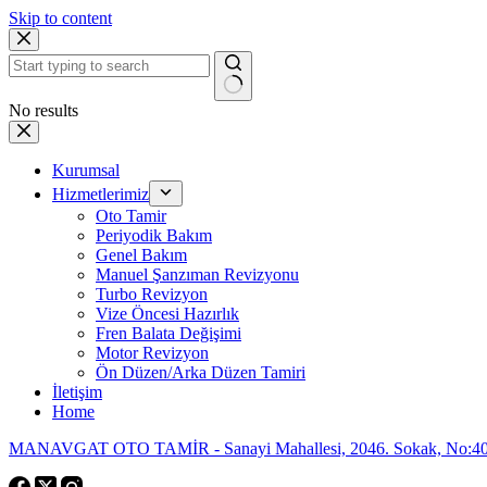
Skip to content
No results
Kurumsal
Hizmetlerimiz
Oto Tamir
Periyodik Bakım
Genel Bakım
Manuel Şanzıman Revizyonu
Turbo Revizyon
Vize Öncesi Hazırlık
Fren Balata Değişimi
Motor Revizyon
Ön Düzen/Arka Düzen Tamiri
İletişim
Home
MANAVGAT OTO TAMİR - Sanayi Mahallesi, 2046. Sokak, No:40,