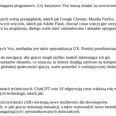
agania programowe. Gry kasynowe Vox muszą działać na nowoczesnych
ych wersji przeglądarek, takich jak Google Chrome, Mozilla Firefox, 
ych wtyczek, takich jak Adobe Flash, chociaż coraz więcej gier zrez
 na urządzeniu, dlatego warto mieć zainstalowane i aktualne oprogr
wych Vox, niezbędna jest także optymalizacja UX. Poniżej przedstawi
 do nawigacji, aby gracze mogli szybko znaleźć interesujące ich gry.
miarów ekranów, co oznacza, że dobrze działają zarówno na komputer
globalnej społeczności graczy, warto pomyśleć o wielojęzycznej obsłu
iach technicznych. ChatGPT oraz AI odgrywają coraz większą rolę w
h technologii, takich jak:
 rzeczywistości (AR) otwierają nowe możliwości dla deweloperów.
b, w jaki gracze dokonują transakcji, a także wprowadzić nowe metod
 angażujących i personalizowanych doświadczeń.