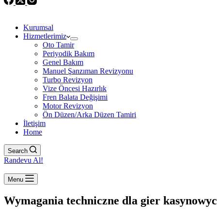
Kurumsal
Hizmetlerimiz
Oto Tamir
Periyodik Bakım
Genel Bakım
Manuel Şanzıman Revizyonu
Turbo Revizyon
Vize Öncesi Hazırlık
Fren Balata Değişimi
Motor Revizyon
Ön Düzen/Arka Düzen Tamiri
İletişim
Home
Search
Randevu Al!
Menu
Wymagania techniczne dla gier kasynowyc