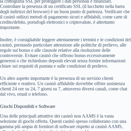
la crittografia SSL per proteggere i dati personali e finanziari.
Controllare la presenza di un certificato SSL (il lucchetto nella barra
degli indirizzi del browser) è un buon punto di partenza. Verificare che
il casinò utilizzi metodi di pagamento sicuri e affidabili, come carte di
credito/debito, portafogli elettronici o criptovalute, è altrettanto
importante.
Inoltre, è consigliabile leggere attentamente i termini e le condizioni del
casinò, prestando particolare attenzione alle politiche di prelievo, alle
regole sui bonus e alle clausole relative alla risoluzione delle
controversie. Evitare casinò che offrono bonus eccessivamente
generosi o che richiedono depositi elevati senza fornire informazioni
chiare sui requisiti di puntata e sulle condizioni di prelievo.
Un altro aspetto importante è la presenza di un servizio clienti
efficiente e reattivo. Un casinò affidabile dovrebbe offrire assistenza
clienti 24 ore su 24, 7 giorni su 7, attraverso diversi canali, come chat
dal vivo, email o telefono.
Giochi Disponibili e Software
Una delle principali attrattive dei casinò non AAMS è la vasta
selezione di giochi offerta. Questi casinò spesso collaborano con una
gamma più ampia di fornitori di software rispetto ai casinò AAMS,