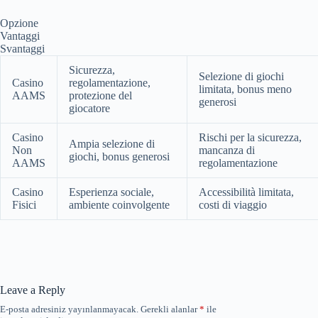
Opzione
Vantaggi
Svantaggi
Sicurezza,
Selezione di giochi
Casino
regolamentazione,
limitata, bonus meno
AAMS
protezione del
generosi
giocatore
Casino
Rischi per la sicurezza,
Ampia selezione di
Non
mancanza di
giochi, bonus generosi
AAMS
regolamentazione
Casino
Esperienza sociale,
Accessibilità limitata,
Fisici
ambiente coinvolgente
costi di viaggio
Leave a Reply
E-posta adresiniz yayınlanmayacak.
Gerekli alanlar
*
ile