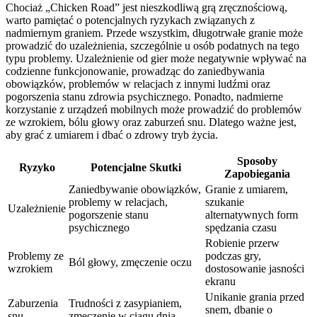
Chociaż „Chicken Road” jest nieszkodliwą grą zręcznościową,
warto pamiętać o potencjalnych ryzykach związanych z
nadmiernym graniem. Przede wszystkim, długotrwałe granie może
prowadzić do uzależnienia, szczególnie u osób podatnych na tego
typu problemy. Uzależnienie od gier może negatywnie wpływać na
codzienne funkcjonowanie, prowadząc do zaniedbywania
obowiązków, problemów w relacjach z innymi ludźmi oraz
pogorszenia stanu zdrowia psychicznego. Ponadto, nadmierne
korzystanie z urządzeń mobilnych może prowadzić do problemów
ze wzrokiem, bólu głowy oraz zaburzeń snu. Dlatego ważne jest,
aby grać z umiarem i dbać o zdrowy tryb życia.
Sposoby
Ryzyko
Potencjalne Skutki
Zapobiegania
Zaniedbywanie obowiązków,
Granie z umiarem,
problemy w relacjach,
szukanie
Uzależnienie
pogorszenie stanu
alternatywnych form
psychicznego
spędzania czasu
Robienie przerw
Problemy ze
podczas gry,
Ból głowy, zmęczenie oczu
wzrokiem
dostosowanie jasności
ekranu
Unikanie grania przed
Zaburzenia
Trudności z zasypianiem,
snem, dbanie o
snu
zmęczenie w ciągu dnia