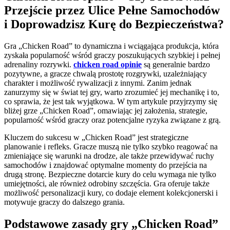
Przejście przez Ulice Pełne Samochodów
i Doprowadzisz Kurę do Bezpieczeństwa?
Gra „Chicken Road” to dynamiczna i wciągająca produkcja, która
zyskała popularność wśród graczy poszukujących szybkiej i pełnej
adrenaliny rozrywki.
chicken road opinie
są generalnie bardzo
pozytywne, a gracze chwalą prostotę rozgrywki, uzależniający
charakter i możliwość rywalizacji z innymi. Zanim jednak
zanurzymy się w świat tej gry, warto zrozumieć jej mechanikę i to,
co sprawia, że jest tak wyjątkowa. W tym artykule przyjrzymy się
bliżej grze „Chicken Road”, omawiając jej założenia, strategie,
popularność wśród graczy oraz potencjalne ryzyka związane z grą.
Kluczem do sukcesu w „Chicken Road” jest strategiczne
planowanie i refleks. Gracze muszą nie tylko szybko reagować na
zmieniające się warunki na drodze, ale także przewidywać ruchy
samochodów i znajdować optymalne momenty do przejścia na
drugą stronę. Bezpieczne dotarcie kury do celu wymaga nie tylko
umiejętności, ale również odrobiny szczęścia. Gra oferuje także
możliwość personalizacji kury, co dodaje element kolekcjonerski i
motywuje graczy do dalszego grania.
Podstawowe zasady gry „Chicken Road”