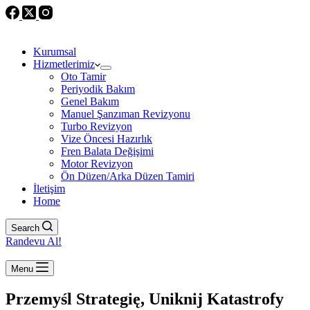
Kurumsal
Hizmetlerimiz
Oto Tamir
Periyodik Bakım
Genel Bakım
Manuel Şanzıman Revizyonu
Turbo Revizyon
Vize Öncesi Hazırlık
Fren Balata Değişimi
Motor Revizyon
Ön Düzen/Arka Düzen Tamiri
İletişim
Home
Search
Randevu Al!
Menu
Przemyśl Strategię, Uniknij Katastrofy