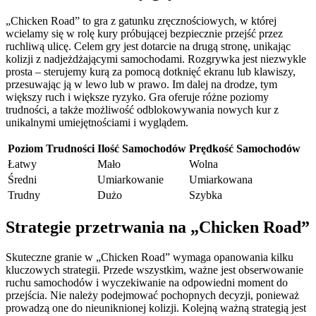
„Chicken Road” to gra z gatunku zręcznościowych, w której
wcielamy się w rolę kury próbującej bezpiecznie przejść przez
ruchliwą ulicę. Celem gry jest dotarcie na drugą stronę, unikając
kolizji z nadjeżdżającymi samochodami. Rozgrywka jest niezwykle
prosta – sterujemy kurą za pomocą dotknięć ekranu lub klawiszy,
przesuwając ją w lewo lub w prawo. Im dalej na drodze, tym
większy ruch i większe ryzyko. Gra oferuje różne poziomy
trudności, a także możliwość odblokowywania nowych kur z
unikalnymi umiejętnościami i wyglądem.
Poziom Trudności
Ilość Samochodów
Prędkość Samochodów
Łatwy
Mało
Wolna
Średni
Umiarkowanie
Umiarkowana
Trudny
Dużo
Szybka
Strategie przetrwania na „Chicken Road”
Skuteczne granie w „Chicken Road” wymaga opanowania kilku
kluczowych strategii. Przede wszystkim, ważne jest obserwowanie
ruchu samochodów i wyczekiwanie na odpowiedni moment do
przejścia. Nie należy podejmować pochopnych decyzji, ponieważ
prowadzą one do nieuniknionej kolizji. Kolejną ważną strategią jest