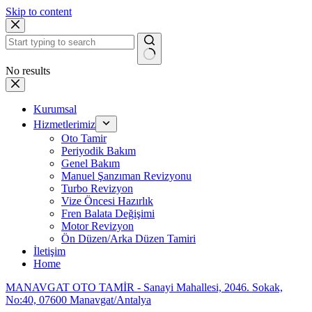
Skip to content
No results
Kurumsal
Hizmetlerimiz
Oto Tamir
Periyodik Bakım
Genel Bakım
Manuel Şanzıman Revizyonu
Turbo Revizyon
Vize Öncesi Hazırlık
Fren Balata Değişimi
Motor Revizyon
Ön Düzen/Arka Düzen Tamiri
İletişim
Home
MANAVGAT OTO TAMİR - Sanayi Mahallesi, 2046. Sokak,
No:40, 07600 Manavgat/Antalya