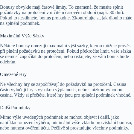
Bonusy obvykle mají časové limity. To znamená, že musíte splnit
požadavky na protočení v určitém časovém období (např. 30 dní).
Pokud to nestihnete, bonus propadne. Zkontrolujte si, jak dlouho máte
na splnění podmínek.
Maximální Výše Sázky
Některé bonusy omezují maximální výši sázky, kterou můžete provést
při plnění požadavků na protočení. Pokud překročíte limit, vaše sázka
se nemusí započítat do protočení, nebo riskujete, že vám bonus bude
odebrán.
Omezené Hry
Ne všechny hry se započítávají do požadavků na protočení. Casina
často vylučují hry s vysokou výplatností, nebo s nízkou výhodou
casina. Vždy si přečtěte, které hry jsou pro splnění podmínek vhodné.
Další Podmínky
Mimo výše uvedených podmínek se mohou objevit i další, jako
například omezení výběru, minimální výše vkladu pro získání bonusu,
nebo nutnost ověření účtu. Pečlivě si prostudujte všechny podmínky.