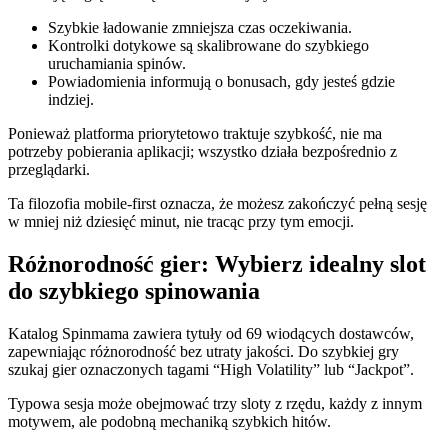
Szybkie ładowanie zmniejsza czas oczekiwania.
Kontrolki dotykowe są skalibrowane do szybkiego
uruchamiania spinów.
Powiadomienia informują o bonusach, gdy jesteś gdzie
indziej.
Ponieważ platforma priorytetowo traktuje szybkość, nie ma
potrzeby pobierania aplikacji; wszystko działa bezpośrednio z
przeglądarki.
Ta filozofia mobile-first oznacza, że możesz zakończyć pełną sesję
w mniej niż dziesięć minut, nie tracąc przy tym emocji.
Różnorodność gier: Wybierz idealny slot
do szybkiego spinowania
Katalog Spinmama zawiera tytuły od 69 wiodących dostawców,
zapewniając różnorodność bez utraty jakości. Do szybkiej gry
szukaj gier oznaczonych tagami “High Volatility” lub “Jackpot”.
Typowa sesja może obejmować trzy sloty z rzędu, każdy z innym
motywem, ale podobną mechaniką szybkich hitów.