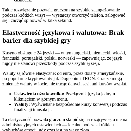
Takie rozwiązanie pozwala graczom na szybkie zaangażowanie
podczas krótkich wizyt — wystarczy otworzyć telefon, zalogować
się i zacząć spinować w kilka sekund.
Elastyczność językowa i walutowa: Brak
barier dla szybkiej gry
Kasyno obsługuje 24 języki — w tym angielski, niemiecki, włoski,
francuski, portugalski, polski, norweski — zapewniając, że język
nigdy nie stanowi przeszkody podczas szybkiej sesji.
Waluty są równie elastyczne; od euro, przez dolary amerykańskie,
po popularne kryptowaluty jak Dogecoin i TRON. Gracze mogą
zmieniać waluty w locie, nie tracąc danych sesji ani kursów wypłat.
Ustawienia użytkownika:
Przełącznik języka jednym
kliknięciem w górnym menu.
Waluty:
Wyświetlane bezpośrednie kursy konwersji podczas
finalizacji transakcji.
Ta elastyczność pozwala graczom skupić się na rozgrywce, a nie na
administracyjnych ustawieniach — idealne podczas krótkich
wybuchów emocji, gdy czas jest na wagę złota.