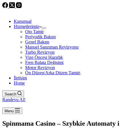
Kurumsal
Hizmetlerimiz
Oto Tamir
Periyodik Bakım
Genel Bakım
Manuel Şanzıman Revizyonu
Turbo Revizyon
Vize Öncesi Hazırlık
Fren Balata Değişimi
Motor Revizyon
Ön Düzen/Arka Düzen Tamiri
İletişim
Home
Search
Randevu Al!
Menu
Spinmama Casino – Szybkie Automaty i