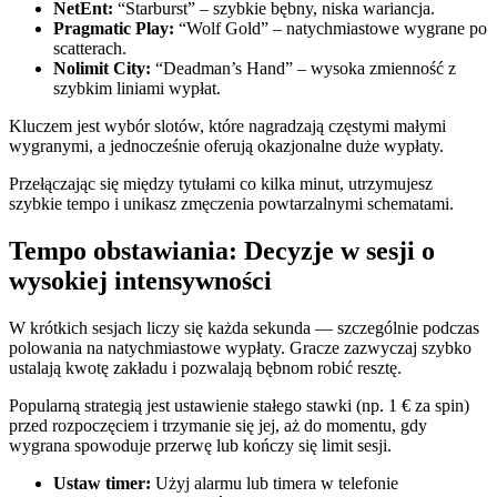
NetEnt:
“Starburst” – szybkie bębny, niska wariancja.
Pragmatic Play:
“Wolf Gold” – natychmiastowe wygrane po
scatterach.
Nolimit City:
“Deadman’s Hand” – wysoka zmienność z
szybkim liniami wypłat.
Kluczem jest wybór slotów, które nagradzają częstymi małymi
wygranymi, a jednocześnie oferują okazjonalne duże wypłaty.
Przełączając się między tytułami co kilka minut, utrzymujesz
szybkie tempo i unikasz zmęczenia powtarzalnymi schematami.
Tempo obstawiania: Decyzje w sesji o
wysokiej intensywności
W krótkich sesjach liczy się każda sekunda — szczególnie podczas
polowania na natychmiastowe wypłaty. Gracze zazwyczaj szybko
ustalają kwotę zakładu i pozwalają bębnom robić resztę.
Popularną strategią jest ustawienie stałego stawki (np. 1 € za spin)
przed rozpoczęciem i trzymanie się jej, aż do momentu, gdy
wygrana spowoduje przerwę lub kończy się limit sesji.
Ustaw timer:
Użyj alarmu lub timera w telefonie