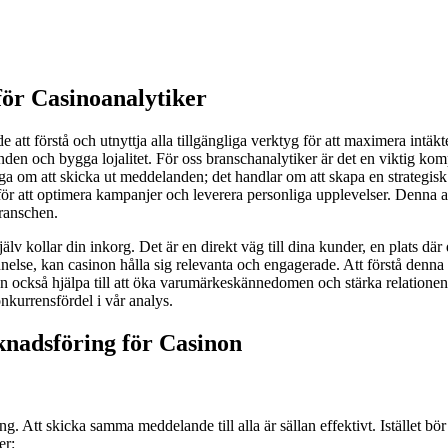
för Casinoanalytiker
e att förstå och utnyttja alla tillgängliga verktyg för att maximera intä
udanden och bygga lojalitet. För oss branschanalytiker är det en viktig k
fråga om att skicka ut meddelanden; det handlar om att skapa en strate
för att optimera kampanjer och leverera personliga upplevelser. Denna a
ranschen.
själv kollar din inkorg. Det är en direkt väg till dina kunder, en plats
nelse, kan casinon hålla sig relevanta och engagerade. Att förstå denna
an också hjälpa till att öka varumärkeskännedomen och stärka relationen
nkurrensfördel i vår analys.
nadsföring för Casinon
 Att skicka samma meddelande till alla är sällan effektivt. Istället bör 
er: