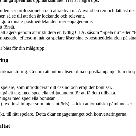
t fånga spelarnas uppmärksamhet. Här är några tips:
nden ser professionella och attraktiva ut. Använd en ren och lättläst des
r, så se till att den är lockande och relevant.
att göra dina e-postmeddelanden mer engagerande.
t förstå.
tt agera genom att inkludera en tydlig CTA, såsom “Spela nu” eller “
anpassade, eftersom många spelare läser sina e-postmeddelanden på sina
ar bäst för din målgrupp.
ring
stmarknadsföring. Genom att automatisera dina e-postkampanjer kan du spa
spelare, som introducerar ditt casino och erbjuder bonusar.
 på ett tag, med speciella erbjudanden för att få dem tillbaka.
ningar med speciella bonusar.
.ex. insättningar som inte slutförts), skicka automatiska påminnelser.
nkt, till rätt spelare. Detta ökar engagemanget och konverteringarna.
ltat