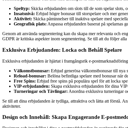
Speltyp:
Skicka erbjudanden om slots till de som spelar slots, 
Insatsnivå:
Erbjud högre bonusar till storspelare och mer gener
Aktivitet:
Skicka påminnelser till inaktiva spelare med speciella
Geografisk plats:
Anpassa erbjudanden baserat på spelarnas geo
Genom att använda segmentering kan du skapa mer relevanta och engag
GDPR är kritiska aspekter inom segmentering. Se till att du följer alla
Exklusiva Erbjudanden: Locka och Behåll Spelare
Exklusiva erbjudanden är hjärtat i framgångsrik e-postmarknadsföring
Välkomstbonusar:
Erbjud generösa välkomstbonusar till nya sp
Reload-bonusar:
Belöna befintliga spelare med bonusar när de 
Free Spins:
Erbjud free spins på populära spel för att locka spe
VIP-erbjudanden:
Skapa exklusiva erbjudanden för dina VIP-
Turneringar och Tävlingar:
Anordna exklusiva turneringar oc
Se till att dina erbjudanden är tydliga, attraktiva och lätta att förstå
aktiviteter.
Design och Innehåll: Skapa Engagerande E-postmed