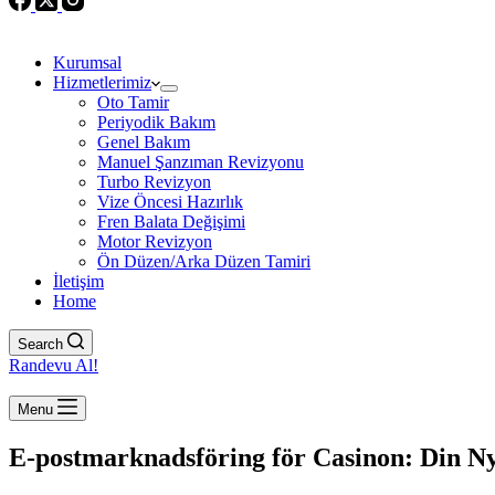
Kurumsal
Hizmetlerimiz
Oto Tamir
Periyodik Bakım
Genel Bakım
Manuel Şanzıman Revizyonu
Turbo Revizyon
Vize Öncesi Hazırlık
Fren Balata Değişimi
Motor Revizyon
Ön Düzen/Arka Düzen Tamiri
İletişim
Home
Search
Randevu Al!
Menu
E-postmarknadsföring för Casinon: Din Ny