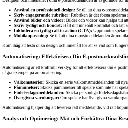
Designen och innehållet i dina e-postmeddelanden är avgörande för at
Använd en professionell design:
Se till att dina e-postmeddela
Skriv engagerande rubriker:
Rubriken är det första spelarna se
Använd bilder och videor:
Bilder och videor kan hjälpa till 
Skriv tydligt och koncist:
Håll ditt innehåll kortfattat och lätt at
Inkludera en tydlig call-to-action (CTA):
Uppmuntra spelare a
Mobilanpassning:
Se till att dina e-postmeddelanden är mobil
Kom ihåg att testa olika design och innehåll för att se vad som funger
Automatisering: Effektivisera Din E-postmarknadsfö
Automatisering är ett kraftfullt verktyg för att effektivisera din e-po
några exempel på automatisering:
Välkomstserier:
Skicka en serie välkomstmeddelanden till nya 
Påminnelser:
Skicka påminnelser till spelare som inte har spelat
Födelsedagsmeddelanden:
Skicka personliga födelsedagshäls
Övergivna varukorgar:
Om spelare har övergivna varukorgar (t
Automatisering hjälper dig att leverera rätt meddelande, vid rätt tidpu
Analys och Optimering: Mät och Förbättra Dina Resu