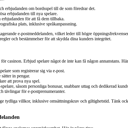
och erbjudanden om bordsspel till de som föredrar det.
ösa erbjudanden till nya spelare.
 erbjudanden för att få dem tillbaka.
grafiska plats, inklusive språkanpassning.
erande e-postmeddelanden, vilket leder till högre öppningsfrekvenser,
 regler och bestämmelser för att skydda dina kunders integritet.
 för casinon. Erbjud spelare något de inte kan få någon annanstans. Hä
elare som registrerar sig via e-post.
sätter in pengar.
lare att prova nya spel.
spelare, såsom personliga bonusar, snabbare uttag och dedikerad kund
h tävlingar för e-postprenumeranter.
. Ange tydliga villkor, inklusive omsättningskrav och giltighetstid. Tänk 
delanden