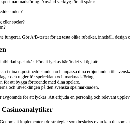
n e-postmarknadsföring. Använd verktyg för att spåra:
meddelanden?
 eller spelar?
en?
e fungerar. Gör A/B-tester för att testa olika rubriker, innehåll, design
en
ildad spelarkår. För att lyckas här är det viktigt att:
a i dina e-postmeddelanden och anpassa dina erbjudanden till svenska
ka lagar och regler för spelreklam och marknadsföring.
n för att bygga förtroende med dina spelare.
derna och utvecklingen på den svenska spelmarknaden.
 avgörande för att lyckas. Att erbjuda en personlig och relevant upplevels
 Casinoanalytiker
enom att implementera de strategier som beskrivs ovan kan du som analy