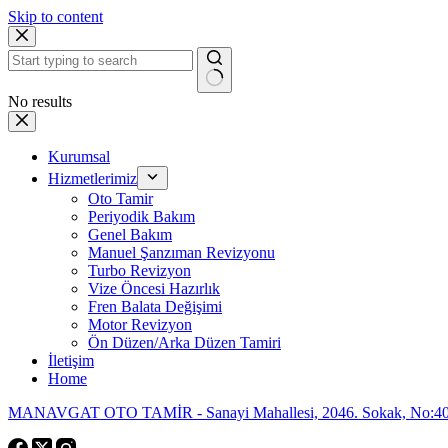
Skip to content
No results
Kurumsal
Hizmetlerimiz
Oto Tamir
Periyodik Bakım
Genel Bakım
Manuel Şanzıman Revizyonu
Turbo Revizyon
Vize Öncesi Hazırlık
Fren Balata Değişimi
Motor Revizyon
Ön Düzen/Arka Düzen Tamiri
İletişim
Home
MANAVGAT OTO TAMİR - Sanayi Mahallesi, 2046. Sokak, No:40,