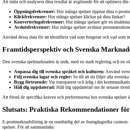
Att mäta och analysera dina resultat är avgörande för att optimera di
Öppningsfrekvenser:
Hur många spelare öppnar dina e-post
Klickfrekvenser:
Hur många spelare klickar på dina länkar?
Konverteringsfrekvenser:
Hur många spelare gör en insättning
Avslutsfrekvenser:
Hur många spelare avslutar prenumeration
Använd dessa data för att identifiera vad som fungerar och vad som int
Framtidsperspektiv och Svenska Marknad
Den svenska spelmarknaden är unik, med en stark reglering och en välutb
Anpassa dig till svenska språket och kulturen:
Använd svensk
Följ svenska lagar och regler:
Se till att du följer alla svens
Bygg förtroende:
Var transparent och ärlig i din kommunikatio
Håll dig uppdaterad:
Håll dig uppdaterad om de senaste tren
Att förstå de specifika kraven och preferenserna hos svenska spelare är
Slutsats: Praktiska Rekommendationer för
E-postmarknadsföring är en oumbärlig del av framgångsrika casinon. G
spelare. För att sammanfatta: