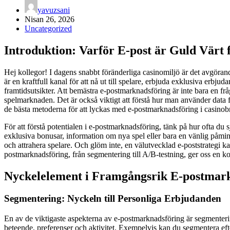
yavuzsani
Nisan 26, 2026
Uncategorized
Introduktion: Varför E-post är Guld Värt 
Hej kollegor! I dagens snabbt föränderliga casinomiljö är det avgörand
är en kraftfull kanal för att nå ut till spelare, erbjuda exklusiva erbj
framtidsutsikter. Att bemästra e-postmarknadsföring är inte bara en 
spelmarknaden. Det är också viktigt att förstå hur man använder data 
de bästa metoderna för att lyckas med e-postmarknadsföring i casinob
För att förstå potentialen i e-postmarknadsföring, tänk på hur ofta du 
exklusiva bonusar, information om nya spel eller bara en vänlig påmin
och attrahera spelare. Och glöm inte, en välutvecklad e-poststrategi k
postmarknadsföring, från segmentering till A/B-testning, ger oss en ko
Nyckelelement i Framgångsrik E-postmark
Segmentering: Nyckeln till Personliga Erbjudanden
En av de viktigaste aspekterna av e-postmarknadsföring är segmentering.
beteende, preferenser och aktivitet. Exempelvis kan du segmentera eft