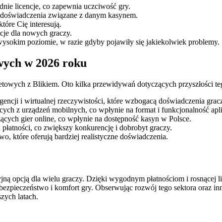
nie licencje, co zapewnia uczciwość gry.
ć doświadczenia związane z danym kasynem.
tóre Cię interesują.
cje dla nowych graczy.
wysokim poziomie, w razie gdyby pojawiły się jakiekolwiek problemy.
wych w 2026 roku
owych z Blikiem. Oto kilka przewidywań dotyczących przyszłości teg
gencji i wirtualnej rzeczywistości, które wzbogacą doświadczenia grac
cych z urządzeń mobilnych, co wpłynie na format i funkcjonalność ap
cych gier online, co wpłynie na dostępność kasyn w Polsce.
łatności, co zwiększy konkurencję i dobrobyt graczy.
o, które oferują bardziej realistyczne doświadczenia.
ą opcją dla wielu graczy. Dzięki wygodnym płatnościom i rosnącej licz
 bezpieczeństwo i komfort gry. Obserwując rozwój tego sektora oraz i
zych latach.