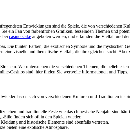
regendsten Entwicklungen sind die Spiele, die von verschiedenen Kultur
n Sie ein Fan von farbenfrohen Grafiken, fesselnden Themen und potenz
ie bei
casino stake
angeboten werden, und erkunden die Vielfalt und den 
itbar. Die bunten Farben, die exotischen Symbole und die mystischen Ge
 eine visuelle und thematische Vielfalt, die ihresgleichen sucht. Abe
ten Slots ein. Wir untersuchen die verschiedenen Themen, die beliebteste
Online-Casinos sind, hier finden Sie wertvolle Informationen und Tipps, 
e Entwickler lassen sich von verschiedenen Kulturen und Traditionen inspi
tzeichen und traditionelle Feste wie das chinesische Neujahr sind häu
Stile finden sich oft in den Spielen wieder.
 Kleidung und historische Elemente sind ebenfalls vertreten.
nze bieten eine exotische Atmosphäre.