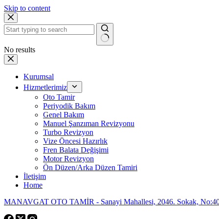
Skip to content
No results
Kurumsal
Hizmetlerimiz
Oto Tamir
Periyodik Bakım
Genel Bakım
Manuel Şanzıman Revizyonu
Turbo Revizyon
Vize Öncesi Hazırlık
Fren Balata Değişimi
Motor Revizyon
Ön Düzen/Arka Düzen Tamiri
İletişim
Home
MANAVGAT OTO TAMİR - Sanayi Mahallesi, 2046. Sokak, No:40,