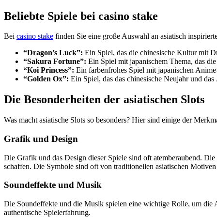
Beliebte Spiele bei casino stake
Bei
casino stake
finden Sie eine große Auswahl an asiatisch inspirierte
“Dragon’s Luck”:
Ein Spiel, das die chinesische Kultur mit 
“Sakura Fortune”:
Ein Spiel mit japanischem Thema, das die 
“Koi Princess”:
Ein farbenfrohes Spiel mit japanischen Anim
“Golden Ox”:
Ein Spiel, das das chinesische Neujahr und das 
Die Besonderheiten der asiatischen Slots
Was macht asiatische Slots so besonders? Hier sind einige der Merkma
Grafik und Design
Die Grafik und das Design dieser Spiele sind oft atemberaubend. Die
schaffen. Die Symbole sind oft von traditionellen asiatischen Motiven i
Soundeffekte und Musik
Die Soundeffekte und die Musik spielen eine wichtige Rolle, um die A
authentische Spielerfahrung.